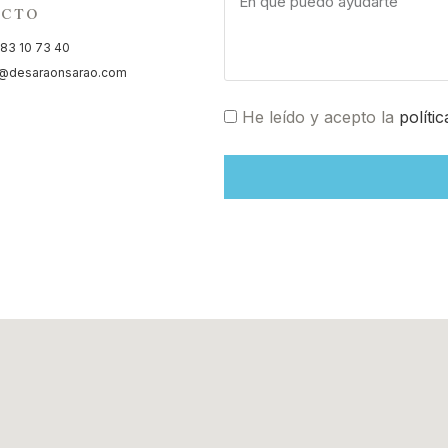
ACTO
83 10 73 40
o@desaraonsarao.com
He leído y acepto la
políti