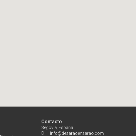
Contacto
Segovia, España
info@desaraoensarao.com